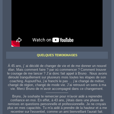
Contactez votre coach sur toute la région de Valence
QUELQUES TEMOIGNAGES
Á 45 ans, j’ ai décidé de changer de vie et de me donner un nouvel
élan. Mais comment faire ? par où commencer ? Comment trouver
le courage de me lancer ? J’ai donc fait appel à Bruno . Nous avons
déroulé tranquillement sur plusieurs mois toutes les étapes de son
coaching. Aujourd’hui, j’ai franchi le pas … j’ai changé de métier,
changé de région, changé de mode vie. J’ai retrouvé un sens à ma
vie. Merci Bruno de m’avoir accompagné dans ce changement.
----------------------
Bruno, Je souhaite te remercier pour m'avoir aidé a reprendre
confiance en moi. En effet, à 43 ans, j'étais dans une phase de
remises en questions personnelle et professionnelle. Je ne croyais
plus en mes capacités. Tu m'a aidé à prendre de la hauteur et a me
recentrer sur l'essentiel, comme un ami bienveillant l'aurait fait.