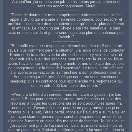
Aujourd’hui, j’ai un nouveau job. Je n'y serais jamais arrivé seul
sans ton accompagnement. Merci
----------------------
"Pleine de doutes sur mes compétences professionnelles, j'ai fait
appel à Bruno qui m'a aidé à reprendre confiance, pour recadrer et
améliorer l'ensemble de mon activité pour qu'elle soit plus cohérente
et efficace. Le coaching par Skype a été très bénéfique, je pars
avec un socle solide et je me sens beaucoup plus en confiance pour
l'avenir !"
----------------------
"En conflit avec une responsable hiérarchique depuis 2 ans, je ne
savais plus comment gérer la situation. J’ai alors choisi de contacter
Bruno et de travailler avec lui afin qu’il m’aide à y voir plus clair et
pour voir s’il y avait des solutions pour améliorer la situation. Nous
avons travailler sur mes comportements et mis en place des actions
de changement sur la base de l’assertivité. Le travail a été efficace.
J’ai apprécié sa réactivité, sa franchise & son professionnalisme.
Son coaching a été très bénéfique car je me sens maintenant
beaucoup plus en confiance pour appréhender ma responsable qui
de son côté à dû faire aussi des efforts."
----------------------
«Promu à la tête d’un service, mais de nature angoissé , j’ai fais
appel à Bruno pour gérer mon stress, mes émotions et avoir des
réponses à toutes les questions qui se sont accumulés après ma
nomination. J’avais tellement peur de ne pas y arriver que je ne
dormais plus la nuit, j’étais perdu. Monsieur Falquero a su m’aiguiller
de façon claire et précise pour construire rapidement un schéma
d’actions à mettre en place dès ma prise de fonction. Je l’ai suivi et
j’ai rapidement pris de l’assurance. Cela fait maintenant 3 mois et
tout se passe bien. Satisfait je referais appel à lui sans hésitation si