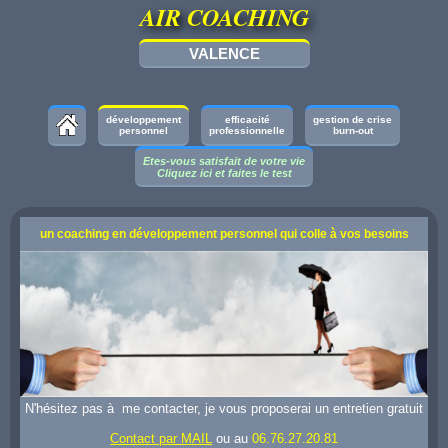
AIR COACHING
VALENCE
développement
efficacité
gestion de crise
personnel
professionnelle
burn-out
Etes-vous satisfait de votre vie
Cliquez ici et faites le test
un coaching en développement personnel qui colle à vos besoins
N'hésitez pas à me contacter, je vous proposerai un entretien gratuit
Contact par MAIL
ou au
06.76.27.20.81