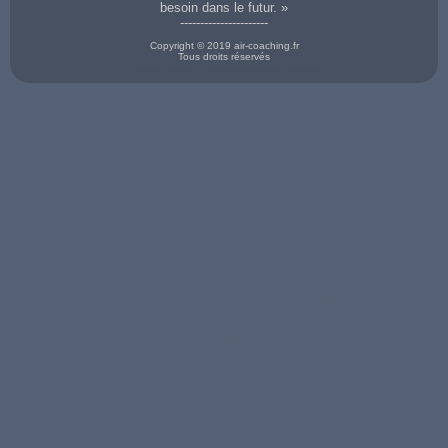
besoin dans le futur. »
----------------------
Copyright © 2019 air-coaching.fr
Tous droits réservés
Prestation de coaching en développement personnel sur Valence
coaching à à Brest
coaching à à Rennes
coaching à St-Brieuc
(29)
(35)
coaching à à Auray
coaching à à Angers
(22)
coaching à à
coaching à à St Malo
(56)
(49)
coaching à à Vannes
Quimper (29)
(35)
coaching à à Lorient
coaching à à Cholet
(56)
coaching à à Nantes
coaching à à St-
(56)
(49)
coaching en Bretagne
(44)
Nazaire (44)
COACH à Alencon
(61)
COACH à Périgueux
COACH à St-
COACH à Niort (79)
COACH à Boulogne-
COACH à Bourg-en-
(24)
Nazaire (44)
COACH à Amiens
sur-mer (62)
Bresse (01)
COACH à Besancon
COACH à Orleans
(80)
COACH à Calais
COACH à Laon (02)
(25)
(45)
COACH à Albi (81)
(62)
COACH à Vichy (03)
COACH à
COACH à Cahors
COACH à Castres
COACH à
COACH à Montluçon
Montbeliard (25)
(46)
(81)
Clermont-Ferrand
(03)
COACH à Valence
COACH à Agen (47)
COACH à
(63)
COACH à Manosque
(26)
COACH à Mende
Montauban (82)
COACH à Pau (64)
(04)
COACH à Evreux
(48)
COACH à
COACH à Lourdes
COACH à Gap (05)
(27)
COACH à Angers
Draguignan (83)
(65)
COACH à Nice (06)
COACH à Chartres
(49)
COACH à Toulon
COACH à Tarbes
COACH à Privas
(28)
COACH à Cholet
(83)
(65)
(07)
COACH à Brest (29)
(49)
COACH à Avignon
COACH à Perpignan
COACH à
COACH à Quimper
COACH à
(84)
(66)
Charleville-Meziere
(29)
Cherbourg (50)
COACH à Orange
COACH à
(08)
COACH à NÎmes
COACH à Chalons-
(84)
Strasbourg (67)
COACH à Pamiers
(30)
en-Champagne (51)
COACH à La-
COACH à Colmar
(09)
COACH à Toulouse
COACH à Reims
Roche-sur-Yon (85)
(68)
COACH à Troyes
(31)
(51)
COACH à Poitiers
COACH à Mulhouse
(10)
COACH à
COACH à
(86)
(68)
COACH à Narbonne
Colomiers (31)
Chaumont (52)
COACH à Limoges
COACH à Lyon (69)
(11)
COACH à Auch (32)
COACH à St-Dizier
(87)
COACH à
COACH à Millau
COACH à Bordeaux
(52)
COACH à Epinal
Villefranche-sur-
(12)
(33)
COACH à Laval (53)
(88)
Saône (69)
COACH à Rodez
COACH à
COACH à Nancy
COACH à St-Die
COACH à Vesoul
(12)
Montpellier (34)
(54)
(88)
(70)
COACH à Arles (13)
COACH à Rennes
COACH à Bar-le-
COACH à Auxerre
COACH à Chalon-
COACH à Marseille
(35)
Duc (55)
(89)
sur-Saone (71)
(13)
COACH à St Malo
COACH à Verdun
COACH à Belfort
COACH à Macon
COACH à Salon-de-
(35)
(55)
(90)