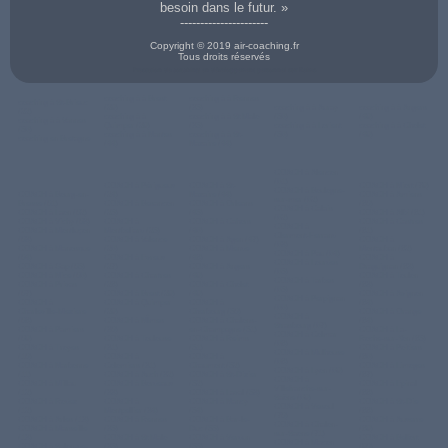
besoin dans le futur. »
----------------------
Copyright © 2019 air-coaching.fr
Tous droits réservés
Prestation de coaching en développement personnel sur Reims
coaching à à Brest
coaching à à Rennes
coaching à St-Brieuc
(29)
(35)
coaching à à Auray
coaching à à Angers
(22)
coaching à à
coaching à à St Malo
(56)
(49)
coaching à à Vannes
Quimper (29)
(35)
coaching à à Lorient
coaching à à Cholet
(56)
coaching à à Nantes
coaching à à St-
(56)
(49)
coaching en Bretagne
(44)
Nazaire (44)
COACH à Alencon
(61)
COACH à Périgueux
COACH à St-
COACH à Niort (79)
COACH à Boulogne-
COACH à Bourg-en-
(24)
Nazaire (44)
COACH à Amiens
sur-mer (62)
Bresse (01)
COACH à Besancon
COACH à Orleans
(80)
COACH à Calais
COACH à Laon (02)
(25)
(45)
COACH à Albi (81)
(62)
COACH à Vichy (03)
COACH à
COACH à Cahors
COACH à Castres
COACH à
COACH à Montluçon
Montbeliard (25)
(46)
(81)
Clermont-Ferrand
(03)
COACH à Valence
COACH à Agen (47)
COACH à
(63)
COACH à Manosque
(26)
COACH à Mende
Montauban (82)
COACH à Pau (64)
(04)
COACH à Evreux
(48)
COACH à
COACH à Lourdes
COACH à Gap (05)
(27)
COACH à Angers
Draguignan (83)
(65)
COACH à Nice (06)
COACH à Chartres
(49)
COACH à Toulon
COACH à Tarbes
COACH à Privas
(28)
COACH à Cholet
(83)
(65)
(07)
COACH à Brest (29)
(49)
COACH à Avignon
COACH à Perpignan
COACH à
COACH à Quimper
COACH à
(84)
(66)
Charleville-Meziere
(29)
Cherbourg (50)
COACH à Orange
COACH à
(08)
COACH à NÎmes
COACH à Chalons-
(84)
Strasbourg (67)
COACH à Pamiers
(30)
en-Champagne (51)
COACH à La-
COACH à Colmar
(09)
COACH à Toulouse
COACH à Reims
Roche-sur-Yon (85)
(68)
COACH à Troyes
(31)
(51)
COACH à Poitiers
COACH à Mulhouse
(10)
COACH à
COACH à
(86)
(68)
COACH à Narbonne
Colomiers (31)
Chaumont (52)
COACH à Limoges
COACH à Lyon (69)
(11)
COACH à Auch (32)
COACH à St-Dizier
(87)
COACH à
COACH à Millau
COACH à Bordeaux
(52)
COACH à Epinal
Villefranche-sur-
(12)
(33)
COACH à Laval (53)
(88)
Saône (69)
COACH à Rodez
COACH à
COACH à Nancy
COACH à St-Die
COACH à Vesoul
(12)
Montpellier (34)
(54)
(88)
(70)
COACH à Arles (13)
COACH à Rennes
COACH à Bar-le-
COACH à Auxerre
COACH à Chalon-
COACH à Marseille
(35)
Duc (55)
(89)
sur-Saone (71)
(13)
COACH à St Malo
COACH à Verdun
COACH à Belfort
COACH à Macon
COACH à Salon-de-
(35)
(55)
(90)