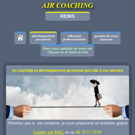
AIR COACHING
REIMS
développement
efficacité
gestion de crise
personnel
professionnelle
burn-out
Etes-vous satisfait de votre vie
Cliquez ici et faites le test
un coaching en développement personnel qui colle à vos besoins
N'hésitez pas à me contacter, je vous proposerai un entretien gratuit
Contact par MAIL
ou au
06.76.27.20.81