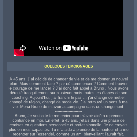
Contactez votre coach sur toute la région de Reims
QUELQUES TEMOIGNAGES
Á 45 ans, j’ ai décidé de changer de vie et de me donner un nouvel
élan. Mais comment faire ? par où commencer ? Comment trouver
le courage de me lancer ? J’ai donc fait appel à Bruno . Nous avons
déroulé tranquillement sur plusieurs mois toutes les étapes de son
coaching. Aujourd’hui, j’ai franchi le pas … j’ai changé de métier,
changé de région, changé de mode vie. J’ai retrouvé un sens à ma
vie. Merci Bruno de m’avoir accompagné dans ce changement.
----------------------
Bruno, Je souhaite te remercier pour m'avoir aidé a reprendre
confiance en moi. En effet, à 43 ans, j'étais dans une phase de
remises en questions personnelle et professionnelle. Je ne croyais
plus en mes capacités. Tu m'a aidé à prendre de la hauteur et a me
recentrer sur l'essentiel, comme un ami bienveillant l'aurait fait.