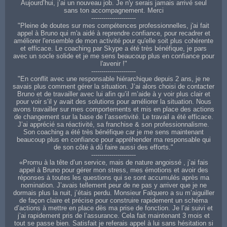
Aujourd’hui, j’ai un nouveau job. Je n'y serais jamais arrivé seul
sans ton accompagnement. Merci
----------------------
"Pleine de doutes sur mes compétences professionnelles, j'ai fait
appel à Bruno qui m'a aidé à reprendre confiance, pour recadrer et
améliorer l'ensemble de mon activité pour qu'elle soit plus cohérente
et efficace. Le coaching par Skype a été très bénéfique, je pars
avec un socle solide et je me sens beaucoup plus en confiance pour
l'avenir !"
----------------------
"En conflit avec une responsable hiérarchique depuis 2 ans, je ne
savais plus comment gérer la situation. J’ai alors choisi de contacter
Bruno et de travailler avec lui afin qu’il m’aide à y voir plus clair et
pour voir s’il y avait des solutions pour améliorer la situation. Nous
avons travailler sur mes comportements et mis en place des actions
de changement sur la base de l’assertivité. Le travail a été efficace.
J’ai apprécié sa réactivité, sa franchise & son professionnalisme.
Son coaching a été très bénéfique car je me sens maintenant
beaucoup plus en confiance pour appréhender ma responsable qui
de son côté à dû faire aussi des efforts."
----------------------
«Promu à la tête d’un service, mais de nature angoissé , j’ai fais
appel à Bruno pour gérer mon stress, mes émotions et avoir des
réponses à toutes les questions qui se sont accumulés après ma
nomination. J’avais tellement peur de ne pas y arriver que je ne
dormais plus la nuit, j’étais perdu. Monsieur Falquero a su m’aiguiller
de façon claire et précise pour construire rapidement un schéma
d’actions à mettre en place dès ma prise de fonction. Je l’ai suivi et
j’ai rapidement pris de l’assurance. Cela fait maintenant 3 mois et
tout se passe bien. Satisfait je referais appel à lui sans hésitation si