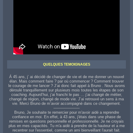
Contactez votre coach sur toute la région de Dole
QUELQUES TEMOIGNAGES
Á 45 ans, j’ ai décidé de changer de vie et de me donner un nouvel
élan. Mais comment faire ? par où commencer ? Comment trouver
le courage de me lancer ? J’ai donc fait appel à Bruno . Nous avons
déroulé tranquillement sur plusieurs mois toutes les étapes de son
coaching. Aujourd’hui, j’ai franchi le pas … j’ai changé de métier,
changé de région, changé de mode vie. J’ai retrouvé un sens à ma
vie. Merci Bruno de m’avoir accompagné dans ce changement.
----------------------
Bruno, Je souhaite te remercier pour m'avoir aidé a reprendre
confiance en moi. En effet, à 43 ans, j'étais dans une phase de
remises en questions personnelle et professionnelle. Je ne croyais
plus en mes capacités. Tu m'a aidé à prendre de la hauteur et a me
recentrer sur l'essentiel, comme un ami bienveillant l'aurait fait.