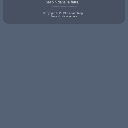
besoin dans le futur. »
----------------------
Copyright © 2019 air-coaching.fr
Tous droits réservés
Prestation de coaching en développement personnel sur Dole
coaching à à Brest
coaching à à Rennes
coaching à St-Brieuc
(29)
(35)
coaching à à Auray
coaching à à Angers
(22)
coaching à à
coaching à à St Malo
(56)
(49)
coaching à à Vannes
Quimper (29)
(35)
coaching à à Lorient
coaching à à Cholet
(56)
coaching à à Nantes
coaching à à St-
(56)
(49)
coaching en Bretagne
(44)
Nazaire (44)
COACH à Alencon
(61)
COACH à Périgueux
COACH à St-
COACH à Niort (79)
COACH à Boulogne-
COACH à Bourg-en-
(24)
Nazaire (44)
COACH à Amiens
sur-mer (62)
Bresse (01)
COACH à Besancon
COACH à Orleans
(80)
COACH à Calais
COACH à Laon (02)
(25)
(45)
COACH à Albi (81)
(62)
COACH à Vichy (03)
COACH à
COACH à Cahors
COACH à Castres
COACH à
COACH à Montluçon
Montbeliard (25)
(46)
(81)
Clermont-Ferrand
(03)
COACH à Valence
COACH à Agen (47)
COACH à
(63)
COACH à Manosque
(26)
COACH à Mende
Montauban (82)
COACH à Pau (64)
(04)
COACH à Evreux
(48)
COACH à
COACH à Lourdes
COACH à Gap (05)
(27)
COACH à Angers
Draguignan (83)
(65)
COACH à Nice (06)
COACH à Chartres
(49)
COACH à Toulon
COACH à Tarbes
COACH à Privas
(28)
COACH à Cholet
(83)
(65)
(07)
COACH à Brest (29)
(49)
COACH à Avignon
COACH à Perpignan
COACH à
COACH à Quimper
COACH à
(84)
(66)
Charleville-Meziere
(29)
Cherbourg (50)
COACH à Orange
COACH à
(08)
COACH à NÎmes
COACH à Chalons-
(84)
Strasbourg (67)
COACH à Pamiers
(30)
en-Champagne (51)
COACH à La-
COACH à Colmar
(09)
COACH à Toulouse
COACH à Reims
Roche-sur-Yon (85)
(68)
COACH à Troyes
(31)
(51)
COACH à Poitiers
COACH à Mulhouse
(10)
COACH à
COACH à
(86)
(68)
COACH à Narbonne
Colomiers (31)
Chaumont (52)
COACH à Limoges
COACH à Lyon (69)
(11)
COACH à Auch (32)
COACH à St-Dizier
(87)
COACH à
COACH à Millau
COACH à Bordeaux
(52)
COACH à Epinal
Villefranche-sur-
(12)
(33)
COACH à Laval (53)
(88)
Saône (69)
COACH à Rodez
COACH à
COACH à Nancy
COACH à St-Die
COACH à Vesoul
(12)
Montpellier (34)
(54)
(88)
(70)
COACH à Arles (13)
COACH à Rennes
COACH à Bar-le-
COACH à Auxerre
COACH à Chalon-
COACH à Marseille
(35)
Duc (55)
(89)
sur-Saone (71)
(13)
COACH à St Malo
COACH à Verdun
COACH à Belfort
COACH à Macon
COACH à Salon-de-
(35)
(55)
(90)