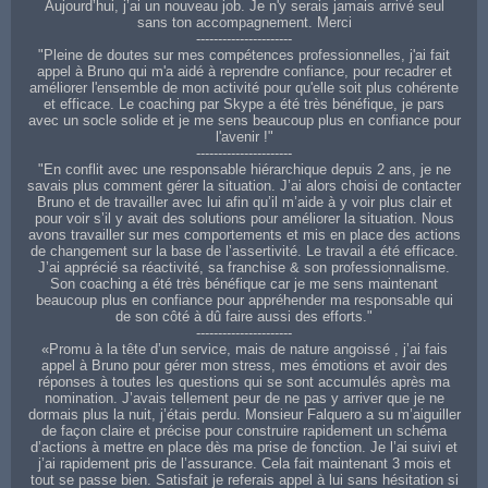
Aujourd’hui, j’ai un nouveau job. Je n'y serais jamais arrivé seul
sans ton accompagnement. Merci
----------------------
"Pleine de doutes sur mes compétences professionnelles, j'ai fait
appel à Bruno qui m'a aidé à reprendre confiance, pour recadrer et
améliorer l'ensemble de mon activité pour qu'elle soit plus cohérente
et efficace. Le coaching par Skype a été très bénéfique, je pars
avec un socle solide et je me sens beaucoup plus en confiance pour
l'avenir !"
----------------------
"En conflit avec une responsable hiérarchique depuis 2 ans, je ne
savais plus comment gérer la situation. J’ai alors choisi de contacter
Bruno et de travailler avec lui afin qu’il m’aide à y voir plus clair et
pour voir s’il y avait des solutions pour améliorer la situation. Nous
avons travailler sur mes comportements et mis en place des actions
de changement sur la base de l’assertivité. Le travail a été efficace.
J’ai apprécié sa réactivité, sa franchise & son professionnalisme.
Son coaching a été très bénéfique car je me sens maintenant
beaucoup plus en confiance pour appréhender ma responsable qui
de son côté à dû faire aussi des efforts."
----------------------
«Promu à la tête d’un service, mais de nature angoissé , j’ai fais
appel à Bruno pour gérer mon stress, mes émotions et avoir des
réponses à toutes les questions qui se sont accumulés après ma
nomination. J’avais tellement peur de ne pas y arriver que je ne
dormais plus la nuit, j’étais perdu. Monsieur Falquero a su m’aiguiller
de façon claire et précise pour construire rapidement un schéma
d’actions à mettre en place dès ma prise de fonction. Je l’ai suivi et
j’ai rapidement pris de l’assurance. Cela fait maintenant 3 mois et
tout se passe bien. Satisfait je referais appel à lui sans hésitation si