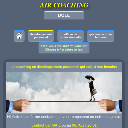
AIR COACHING
DOLE
développement
efficacité
gestion de crise
personnel
professionnelle
burn-out
Etes-vous satisfait de votre vie
Cliquez ici et faites le test
un coaching en développement personnel qui colle à vos besoins
N'hésitez pas à me contacter, je vous proposerai un entretien gratuit
Contact par MAIL
ou au
06.76.27.20.81