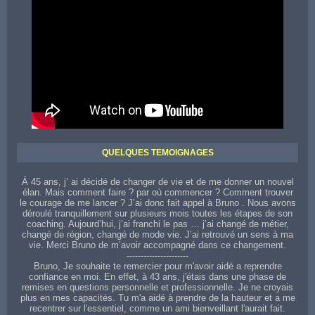
Contactez votre coach sur toute la région de Aurillac
QUELQUES TEMOIGNAGES
Á 45 ans, j’ ai décidé de changer de vie et de me donner un nouvel
élan. Mais comment faire ? par où commencer ? Comment trouver
le courage de me lancer ? J’ai donc fait appel à Bruno . Nous avons
déroulé tranquillement sur plusieurs mois toutes les étapes de son
coaching. Aujourd’hui, j’ai franchi le pas … j’ai changé de métier,
changé de région, changé de mode vie. J’ai retrouvé un sens à ma
vie. Merci Bruno de m’avoir accompagné dans ce changement.
----------------------
Bruno, Je souhaite te remercier pour m'avoir aidé a reprendre
confiance en moi. En effet, à 43 ans, j'étais dans une phase de
remises en questions personnelle et professionnelle. Je ne croyais
plus en mes capacités. Tu m'a aidé à prendre de la hauteur et a me
recentrer sur l'essentiel, comme un ami bienveillant l'aurait fait.