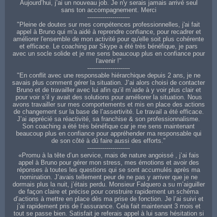
Aujourd’hui, j’ai un nouveau job. Je n'y serais jamais arrivé seul
sans ton accompagnement. Merci
----------------------
"Pleine de doutes sur mes compétences professionnelles, j'ai fait
appel à Bruno qui m'a aidé à reprendre confiance, pour recadrer et
améliorer l'ensemble de mon activité pour qu'elle soit plus cohérente
et efficace. Le coaching par Skype a été très bénéfique, je pars
avec un socle solide et je me sens beaucoup plus en confiance pour
l'avenir !"
----------------------
"En conflit avec une responsable hiérarchique depuis 2 ans, je ne
savais plus comment gérer la situation. J’ai alors choisi de contacter
Bruno et de travailler avec lui afin qu’il m’aide à y voir plus clair et
pour voir s’il y avait des solutions pour améliorer la situation. Nous
avons travailler sur mes comportements et mis en place des actions
de changement sur la base de l’assertivité. Le travail a été efficace.
J’ai apprécié sa réactivité, sa franchise & son professionnalisme.
Son coaching a été très bénéfique car je me sens maintenant
beaucoup plus en confiance pour appréhender ma responsable qui
de son côté à dû faire aussi des efforts."
----------------------
«Promu à la tête d’un service, mais de nature angoissé , j’ai fais
appel à Bruno pour gérer mon stress, mes émotions et avoir des
réponses à toutes les questions qui se sont accumulés après ma
nomination. J’avais tellement peur de ne pas y arriver que je ne
dormais plus la nuit, j’étais perdu. Monsieur Falquero a su m’aiguiller
de façon claire et précise pour construire rapidement un schéma
d’actions à mettre en place dès ma prise de fonction. Je l’ai suivi et
j’ai rapidement pris de l’assurance. Cela fait maintenant 3 mois et
tout se passe bien. Satisfait je referais appel à lui sans hésitation si