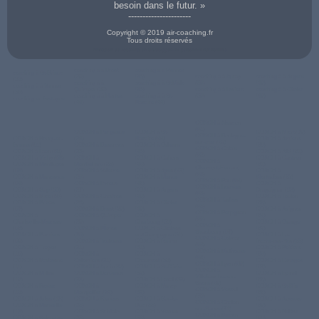
besoin dans le futur. »
----------------------
Copyright © 2019 air-coaching.fr
Tous droits réservés
Prestation de coaching en développement personnel sur Aurillac
coaching à à Brest
coaching à à Rennes
coaching à St-Brieuc
(29)
(35)
coaching à à Auray
coaching à à Angers
(22)
coaching à à
coaching à à St Malo
(56)
(49)
coaching à à Vannes
Quimper (29)
(35)
coaching à à Lorient
coaching à à Cholet
(56)
coaching à à Nantes
coaching à à St-
(56)
(49)
coaching en Bretagne
(44)
Nazaire (44)
COACH à Alencon
(61)
COACH à Périgueux
COACH à St-
COACH à Niort (79)
COACH à Boulogne-
COACH à Bourg-en-
(24)
Nazaire (44)
COACH à Amiens
sur-mer (62)
Bresse (01)
COACH à Besancon
COACH à Orleans
(80)
COACH à Calais
COACH à Laon (02)
(25)
(45)
COACH à Albi (81)
(62)
COACH à Vichy (03)
COACH à
COACH à Cahors
COACH à Castres
COACH à
COACH à Montluçon
Montbeliard (25)
(46)
(81)
Clermont-Ferrand
(03)
COACH à Valence
COACH à Agen (47)
COACH à
(63)
COACH à Manosque
(26)
COACH à Mende
Montauban (82)
COACH à Pau (64)
(04)
COACH à Evreux
(48)
COACH à
COACH à Lourdes
COACH à Gap (05)
(27)
COACH à Angers
Draguignan (83)
(65)
COACH à Nice (06)
COACH à Chartres
(49)
COACH à Toulon
COACH à Tarbes
COACH à Privas
(28)
COACH à Cholet
(83)
(65)
(07)
COACH à Brest (29)
(49)
COACH à Avignon
COACH à Perpignan
COACH à
COACH à Quimper
COACH à
(84)
(66)
Charleville-Meziere
(29)
Cherbourg (50)
COACH à Orange
COACH à
(08)
COACH à NÎmes
COACH à Chalons-
(84)
Strasbourg (67)
COACH à Pamiers
(30)
en-Champagne (51)
COACH à La-
COACH à Colmar
(09)
COACH à Toulouse
COACH à Reims
Roche-sur-Yon (85)
(68)
COACH à Troyes
(31)
(51)
COACH à Poitiers
COACH à Mulhouse
(10)
COACH à
COACH à
(86)
(68)
COACH à Narbonne
Colomiers (31)
Chaumont (52)
COACH à Limoges
COACH à Lyon (69)
(11)
COACH à Auch (32)
COACH à St-Dizier
(87)
COACH à
COACH à Millau
COACH à Bordeaux
(52)
COACH à Epinal
Villefranche-sur-
(12)
(33)
COACH à Laval (53)
(88)
Saône (69)
COACH à Rodez
COACH à
COACH à Nancy
COACH à St-Die
COACH à Vesoul
(12)
Montpellier (34)
(54)
(88)
(70)
COACH à Arles (13)
COACH à Rennes
COACH à Bar-le-
COACH à Auxerre
COACH à Chalon-
COACH à Marseille
(35)
Duc (55)
(89)
sur-Saone (71)
(13)
COACH à St Malo
COACH à Verdun
COACH à Belfort
COACH à Macon
COACH à Salon-de-
(35)
(55)
(90)