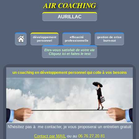
AIR COACHING
AURILLAC
développement
efficacité
gestion de crise
personnel
professionnelle
burn-out
Etes-vous satisfait de votre vie
Cliquez ici et faites le test
un coaching en développement personnel qui colle à vos besoins
N'hésitez pas à me contacter, je vous proposerai un entretien gratuit
Contact par MAIL
ou au
06.76.27.20.81