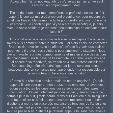
Aujourd’hui, j’ai un nouveau job. Je n'y serais jamais arrivé seul
sans ton accompagnement. Merci
----------------------
"Pleine de doutes sur mes compétences professionnelles, j'ai fait
appel à Bruno qui m'a aidé à reprendre confiance, pour recadrer et
améliorer l'ensemble de mon activité pour qu'elle soit plus cohérente
et efficace. Le coaching par Skype a été très bénéfique, je pars
avec un socle solide et je me sens beaucoup plus en confiance pour
l'avenir !"
----------------------
"En conflit avec une responsable hiérarchique depuis 2 ans, je ne
savais plus comment gérer la situation. J’ai alors choisi de contacter
Bruno et de travailler avec lui afin qu’il m’aide à y voir plus clair et
pour voir s’il y avait des solutions pour améliorer la situation. Nous
avons travailler sur mes comportements et mis en place des actions
de changement sur la base de l’assertivité. Le travail a été efficace.
J’ai apprécié sa réactivité, sa franchise & son professionnalisme.
Son coaching a été très bénéfique car je me sens maintenant
beaucoup plus en confiance pour appréhender ma responsable qui
de son côté à dû faire aussi des efforts."
----------------------
«Promu à la tête d’un service, mais de nature angoissé , j’ai fais
appel à Bruno pour gérer mon stress, mes émotions et avoir des
réponses à toutes les questions qui se sont accumulés après ma
nomination. J’avais tellement peur de ne pas y arriver que je ne
dormais plus la nuit, j’étais perdu. Monsieur Falquero a su m’aiguiller
de façon claire et précise pour construire rapidement un schéma
d’actions à mettre en place dès ma prise de fonction. Je l’ai suivi et
j’ai rapidement pris de l’assurance. Cela fait maintenant 3 mois et
tout se passe bien. Satisfait je referais appel à lui sans hésitation si