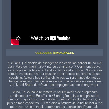
Contactez votre coach sur toute la région de Montauban
QUELQUES TEMOIGNAGES
Á 45 ans, j’ ai décidé de changer de vie et de me donner un nouvel
élan. Mais comment faire ? par où commencer ? Comment trouver
le courage de me lancer ? J’ai donc fait appel à Bruno . Nous avons
déroulé tranquillement sur plusieurs mois toutes les étapes de son
coaching. Aujourd’hui, j’ai franchi le pas … j’ai changé de métier,
changé de région, changé de mode vie. J’ai retrouvé un sens à ma
vie. Merci Bruno de m’avoir accompagné dans ce changement.
----------------------
Bruno, Je souhaite te remercier pour m'avoir aidé a reprendre
confiance en moi. En effet, à 43 ans, j'étais dans une phase de
remises en questions personnelle et professionnelle. Je ne croyais
plus en mes capacités. Tu m'a aidé à prendre de la hauteur et a me
recentrer sur l'essentiel, comme un ami bienveillant l'aurait fait.