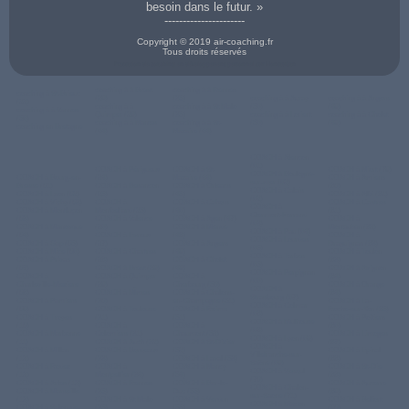
besoin dans le futur. »
----------------------
Copyright © 2019 air-coaching.fr
Tous droits réservés
Prestation de coaching en développement personnel sur Montauban
coaching à à Brest
coaching à à Rennes
coaching à St-Brieuc
(29)
(35)
coaching à à Auray
coaching à à Angers
(22)
coaching à à
coaching à à St Malo
(56)
(49)
coaching à à Vannes
Quimper (29)
(35)
coaching à à Lorient
coaching à à Cholet
(56)
coaching à à Nantes
coaching à à St-
(56)
(49)
coaching en Bretagne
(44)
Nazaire (44)
COACH à Alencon
(61)
COACH à Périgueux
COACH à St-
COACH à Niort (79)
COACH à Boulogne-
COACH à Bourg-en-
(24)
Nazaire (44)
COACH à Amiens
sur-mer (62)
Bresse (01)
COACH à Besancon
COACH à Orleans
(80)
COACH à Calais
COACH à Laon (02)
(25)
(45)
COACH à Albi (81)
(62)
COACH à Vichy (03)
COACH à
COACH à Cahors
COACH à Castres
COACH à
COACH à Montluçon
Montbeliard (25)
(46)
(81)
Clermont-Ferrand
(03)
COACH à Valence
COACH à Agen (47)
COACH à
(63)
COACH à Manosque
(26)
COACH à Mende
Montauban (82)
COACH à Pau (64)
(04)
COACH à Evreux
(48)
COACH à
COACH à Lourdes
COACH à Gap (05)
(27)
COACH à Angers
Draguignan (83)
(65)
COACH à Nice (06)
COACH à Chartres
(49)
COACH à Toulon
COACH à Tarbes
COACH à Privas
(28)
COACH à Cholet
(83)
(65)
(07)
COACH à Brest (29)
(49)
COACH à Avignon
COACH à Perpignan
COACH à
COACH à Quimper
COACH à
(84)
(66)
Charleville-Meziere
(29)
Cherbourg (50)
COACH à Orange
COACH à
(08)
COACH à NÎmes
COACH à Chalons-
(84)
Strasbourg (67)
COACH à Pamiers
(30)
en-Champagne (51)
COACH à La-
COACH à Colmar
(09)
COACH à Toulouse
COACH à Reims
Roche-sur-Yon (85)
(68)
COACH à Troyes
(31)
(51)
COACH à Poitiers
COACH à Mulhouse
(10)
COACH à
COACH à
(86)
(68)
COACH à Narbonne
Colomiers (31)
Chaumont (52)
COACH à Limoges
COACH à Lyon (69)
(11)
COACH à Auch (32)
COACH à St-Dizier
(87)
COACH à
COACH à Millau
COACH à Bordeaux
(52)
COACH à Epinal
Villefranche-sur-
(12)
(33)
COACH à Laval (53)
(88)
Saône (69)
COACH à Rodez
COACH à
COACH à Nancy
COACH à St-Die
COACH à Vesoul
(12)
Montpellier (34)
(54)
(88)
(70)
COACH à Arles (13)
COACH à Rennes
COACH à Bar-le-
COACH à Auxerre
COACH à Chalon-
COACH à Marseille
(35)
Duc (55)
(89)
sur-Saone (71)
(13)
COACH à St Malo
COACH à Verdun
COACH à Belfort
COACH à Macon
COACH à Salon-de-
(35)
(55)
(90)