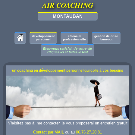
AIR COACHING
MONTAUBAN
développement
efficacité
gestion de crise
personnel
professionnelle
burn-out
Etes-vous satisfait de votre vie
Cliquez ici et faites le test
un coaching en développement personnel qui colle à vos besoins
N'hésitez pas à me contacter, je vous proposerai un entretien gratuit
Contact par MAIL
ou au
06.76.27.20.81