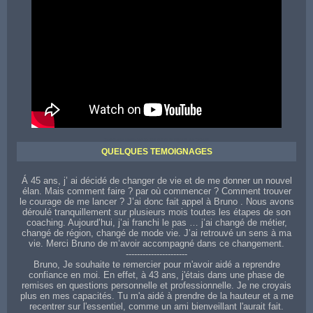
Contactez votre coach sur toute la région de Cahors
QUELQUES TEMOIGNAGES
Á 45 ans, j’ ai décidé de changer de vie et de me donner un nouvel
élan. Mais comment faire ? par où commencer ? Comment trouver
le courage de me lancer ? J’ai donc fait appel à Bruno . Nous avons
déroulé tranquillement sur plusieurs mois toutes les étapes de son
coaching. Aujourd’hui, j’ai franchi le pas … j’ai changé de métier,
changé de région, changé de mode vie. J’ai retrouvé un sens à ma
vie. Merci Bruno de m’avoir accompagné dans ce changement.
----------------------
Bruno, Je souhaite te remercier pour m'avoir aidé a reprendre
confiance en moi. En effet, à 43 ans, j'étais dans une phase de
remises en questions personnelle et professionnelle. Je ne croyais
plus en mes capacités. Tu m'a aidé à prendre de la hauteur et a me
recentrer sur l'essentiel, comme un ami bienveillant l'aurait fait.