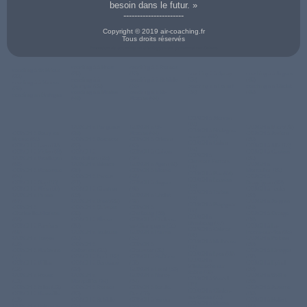
besoin dans le futur. »
----------------------
Copyright © 2019 air-coaching.fr
Tous droits réservés
Prestation de coaching en développement personnel sur Cahors
coaching à à Brest
coaching à à Rennes
coaching à St-Brieuc
(29)
(35)
coaching à à Auray
coaching à à Angers
(22)
coaching à à
coaching à à St Malo
(56)
(49)
coaching à à Vannes
Quimper (29)
(35)
coaching à à Lorient
coaching à à Cholet
(56)
coaching à à Nantes
coaching à à St-
(56)
(49)
coaching en Bretagne
(44)
Nazaire (44)
COACH à Alencon
(61)
COACH à Périgueux
COACH à St-
COACH à Niort (79)
COACH à Boulogne-
COACH à Bourg-en-
(24)
Nazaire (44)
COACH à Amiens
sur-mer (62)
Bresse (01)
COACH à Besancon
COACH à Orleans
(80)
COACH à Calais
COACH à Laon (02)
(25)
(45)
COACH à Albi (81)
(62)
COACH à Vichy (03)
COACH à
COACH à Cahors
COACH à Castres
COACH à
COACH à Montluçon
Montbeliard (25)
(46)
(81)
Clermont-Ferrand
(03)
COACH à Valence
COACH à Agen (47)
COACH à
(63)
COACH à Manosque
(26)
COACH à Mende
Montauban (82)
COACH à Pau (64)
(04)
COACH à Evreux
(48)
COACH à
COACH à Lourdes
COACH à Gap (05)
(27)
COACH à Angers
Draguignan (83)
(65)
COACH à Nice (06)
COACH à Chartres
(49)
COACH à Toulon
COACH à Tarbes
COACH à Privas
(28)
COACH à Cholet
(83)
(65)
(07)
COACH à Brest (29)
(49)
COACH à Avignon
COACH à Perpignan
COACH à
COACH à Quimper
COACH à
(84)
(66)
Charleville-Meziere
(29)
Cherbourg (50)
COACH à Orange
COACH à
(08)
COACH à NÎmes
COACH à Chalons-
(84)
Strasbourg (67)
COACH à Pamiers
(30)
en-Champagne (51)
COACH à La-
COACH à Colmar
(09)
COACH à Toulouse
COACH à Reims
Roche-sur-Yon (85)
(68)
COACH à Troyes
(31)
(51)
COACH à Poitiers
COACH à Mulhouse
(10)
COACH à
COACH à
(86)
(68)
COACH à Narbonne
Colomiers (31)
Chaumont (52)
COACH à Limoges
COACH à Lyon (69)
(11)
COACH à Auch (32)
COACH à St-Dizier
(87)
COACH à
COACH à Millau
COACH à Bordeaux
(52)
COACH à Epinal
Villefranche-sur-
(12)
(33)
COACH à Laval (53)
(88)
Saône (69)
COACH à Rodez
COACH à
COACH à Nancy
COACH à St-Die
COACH à Vesoul
(12)
Montpellier (34)
(54)
(88)
(70)
COACH à Arles (13)
COACH à Rennes
COACH à Bar-le-
COACH à Auxerre
COACH à Chalon-
COACH à Marseille
(35)
Duc (55)
(89)
sur-Saone (71)
(13)
COACH à St Malo
COACH à Verdun
COACH à Belfort
COACH à Macon
COACH à Salon-de-
(35)
(55)
(90)