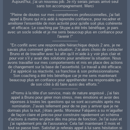
Aujourd’hui, j’ai un nouveau job. Je n'y serais jamais arrivé seul
sans ton accompagnement. Merci
----------------------
"Pleine de doutes sur mes compétences professionnelles, j'ai fait
appel à Bruno qui m'a aidé à reprendre confiance, pour recadrer et
améliorer l'ensemble de mon activité pour qu'elle soit plus cohérente
et efficace. Le coaching par Skype a été très bénéfique, je pars
avec un socle solide et je me sens beaucoup plus en confiance pour
l'avenir !"
----------------------
"En conflit avec une responsable hiérarchique depuis 2 ans, je ne
savais plus comment gérer la situation. J’ai alors choisi de contacter
Bruno et de travailler avec lui afin qu’il m’aide à y voir plus clair et
pour voir s’il y avait des solutions pour améliorer la situation. Nous
avons travailler sur mes comportements et mis en place des actions
de changement sur la base de l’assertivité. Le travail a été efficace.
J’ai apprécié sa réactivité, sa franchise & son professionnalisme.
Son coaching a été très bénéfique car je me sens maintenant
beaucoup plus en confiance pour appréhender ma responsable qui
de son côté à dû faire aussi des efforts."
----------------------
«Promu à la tête d’un service, mais de nature angoissé , j’ai fais
appel à Bruno pour gérer mon stress, mes émotions et avoir des
réponses à toutes les questions qui se sont accumulés après ma
nomination. J’avais tellement peur de ne pas y arriver que je ne
dormais plus la nuit, j’étais perdu. Monsieur Falquero a su m’aiguiller
de façon claire et précise pour construire rapidement un schéma
d’actions à mettre en place dès ma prise de fonction. Je l’ai suivi et
j’ai rapidement pris de l’assurance. Cela fait maintenant 3 mois et
tout se passe bien. Satisfait je referais appel à lui sans hésitation si