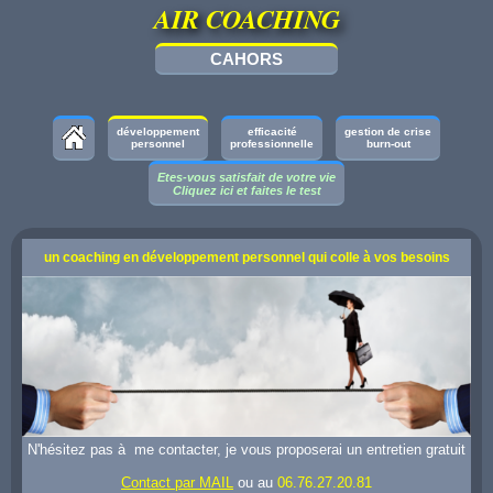
AIR COACHING
CAHORS
développement
efficacité
gestion de crise
personnel
professionnelle
burn-out
Etes-vous satisfait de votre vie
Cliquez ici et faites le test
un coaching en développement personnel qui colle à vos besoins
N'hésitez pas à me contacter, je vous proposerai un entretien gratuit
Contact par MAIL
ou au
06.76.27.20.81