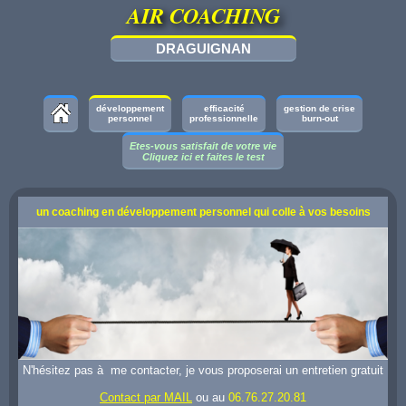
AIR COACHING
DRAGUIGNAN
développement
efficacité
gestion de crise
personnel
professionnelle
burn-out
Etes-vous satisfait de votre vie
Cliquez ici et faites le test
un coaching en développement personnel qui colle à vos besoins
N'hésitez pas à me contacter, je vous proposerai un entretien gratuit
Contact par MAIL
ou au
06.76.27.20.81