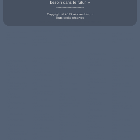
besoin dans le futur. »
----------------------
Copyright © 2019 air-coaching.fr
Tous droits réservés
Prestation de coaching en développement personnel sur Draguignan
coaching à à Brest
coaching à à Rennes
coaching à St-Brieuc
(29)
(35)
coaching à à Auray
coaching à à Angers
(22)
coaching à à
coaching à à St Malo
(56)
(49)
coaching à à Vannes
Quimper (29)
(35)
coaching à à Lorient
coaching à à Cholet
(56)
coaching à à Nantes
coaching à à St-
(56)
(49)
coaching en Bretagne
(44)
Nazaire (44)
COACH à Alencon
(61)
COACH à Périgueux
COACH à St-
COACH à Niort (79)
COACH à Boulogne-
COACH à Bourg-en-
(24)
Nazaire (44)
COACH à Amiens
sur-mer (62)
Bresse (01)
COACH à Besancon
COACH à Orleans
(80)
COACH à Calais
COACH à Laon (02)
(25)
(45)
COACH à Albi (81)
(62)
COACH à Vichy (03)
COACH à
COACH à Cahors
COACH à Castres
COACH à
COACH à Montluçon
Montbeliard (25)
(46)
(81)
Clermont-Ferrand
(03)
COACH à Valence
COACH à Agen (47)
COACH à
(63)
COACH à Manosque
(26)
COACH à Mende
Montauban (82)
COACH à Pau (64)
(04)
COACH à Evreux
(48)
COACH à
COACH à Lourdes
COACH à Gap (05)
(27)
COACH à Angers
Draguignan (83)
(65)
COACH à Nice (06)
COACH à Chartres
(49)
COACH à Toulon
COACH à Tarbes
COACH à Privas
(28)
COACH à Cholet
(83)
(65)
(07)
COACH à Brest (29)
(49)
COACH à Avignon
COACH à Perpignan
COACH à
COACH à Quimper
COACH à
(84)
(66)
Charleville-Meziere
(29)
Cherbourg (50)
COACH à Orange
COACH à
(08)
COACH à NÎmes
COACH à Chalons-
(84)
Strasbourg (67)
COACH à Pamiers
(30)
en-Champagne (51)
COACH à La-
COACH à Colmar
(09)
COACH à Toulouse
COACH à Reims
Roche-sur-Yon (85)
(68)
COACH à Troyes
(31)
(51)
COACH à Poitiers
COACH à Mulhouse
(10)
COACH à
COACH à
(86)
(68)
COACH à Narbonne
Colomiers (31)
Chaumont (52)
COACH à Limoges
COACH à Lyon (69)
(11)
COACH à Auch (32)
COACH à St-Dizier
(87)
COACH à
COACH à Millau
COACH à Bordeaux
(52)
COACH à Epinal
Villefranche-sur-
(12)
(33)
COACH à Laval (53)
(88)
Saône (69)
COACH à Rodez
COACH à
COACH à Nancy
COACH à St-Die
COACH à Vesoul
(12)
Montpellier (34)
(54)
(88)
(70)
COACH à Arles (13)
COACH à Rennes
COACH à Bar-le-
COACH à Auxerre
COACH à Chalon-
COACH à Marseille
(35)
Duc (55)
(89)
sur-Saone (71)
(13)
COACH à St Malo
COACH à Verdun
COACH à Belfort
COACH à Macon
COACH à Salon-de-
(35)
(55)
(90)