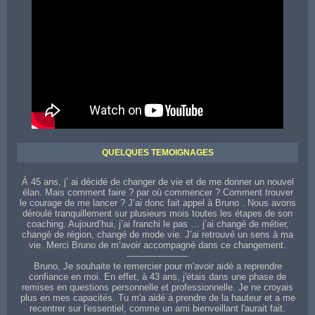
Contactez votre coach sur toute la région de Draguignan
QUELQUES TEMOIGNAGES
Á 45 ans, j’ ai décidé de changer de vie et de me donner un nouvel
élan. Mais comment faire ? par où commencer ? Comment trouver
le courage de me lancer ? J’ai donc fait appel à Bruno . Nous avons
déroulé tranquillement sur plusieurs mois toutes les étapes de son
coaching. Aujourd’hui, j’ai franchi le pas … j’ai changé de métier,
changé de région, changé de mode vie. J’ai retrouvé un sens à ma
vie. Merci Bruno de m’avoir accompagné dans ce changement.
----------------------
Bruno, Je souhaite te remercier pour m'avoir aidé a reprendre
confiance en moi. En effet, à 43 ans, j'étais dans une phase de
remises en questions personnelle et professionnelle. Je ne croyais
plus en mes capacités. Tu m'a aidé à prendre de la hauteur et a me
recentrer sur l'essentiel, comme un ami bienveillant l'aurait fait.