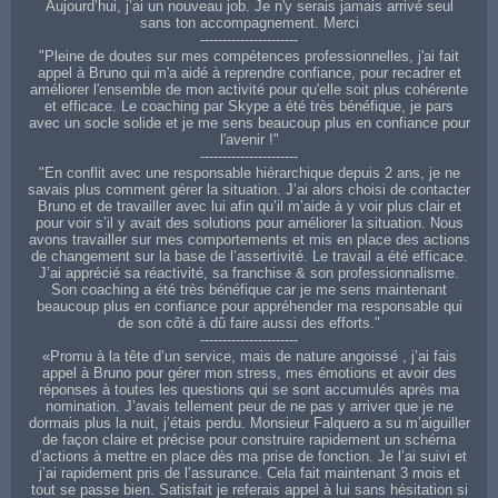
Aujourd’hui, j’ai un nouveau job. Je n'y serais jamais arrivé seul
sans ton accompagnement. Merci
----------------------
"Pleine de doutes sur mes compétences professionnelles, j'ai fait
appel à Bruno qui m'a aidé à reprendre confiance, pour recadrer et
améliorer l'ensemble de mon activité pour qu'elle soit plus cohérente
et efficace. Le coaching par Skype a été très bénéfique, je pars
avec un socle solide et je me sens beaucoup plus en confiance pour
l'avenir !"
----------------------
"En conflit avec une responsable hiérarchique depuis 2 ans, je ne
savais plus comment gérer la situation. J’ai alors choisi de contacter
Bruno et de travailler avec lui afin qu’il m’aide à y voir plus clair et
pour voir s’il y avait des solutions pour améliorer la situation. Nous
avons travailler sur mes comportements et mis en place des actions
de changement sur la base de l’assertivité. Le travail a été efficace.
J’ai apprécié sa réactivité, sa franchise & son professionnalisme.
Son coaching a été très bénéfique car je me sens maintenant
beaucoup plus en confiance pour appréhender ma responsable qui
de son côté à dû faire aussi des efforts."
----------------------
«Promu à la tête d’un service, mais de nature angoissé , j’ai fais
appel à Bruno pour gérer mon stress, mes émotions et avoir des
réponses à toutes les questions qui se sont accumulés après ma
nomination. J’avais tellement peur de ne pas y arriver que je ne
dormais plus la nuit, j’étais perdu. Monsieur Falquero a su m’aiguiller
de façon claire et précise pour construire rapidement un schéma
d’actions à mettre en place dès ma prise de fonction. Je l’ai suivi et
j’ai rapidement pris de l’assurance. Cela fait maintenant 3 mois et
tout se passe bien. Satisfait je referais appel à lui sans hésitation si