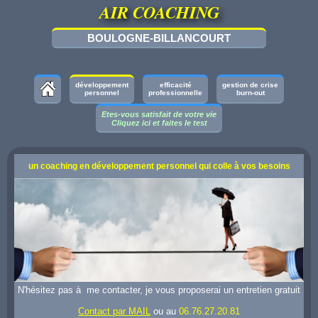
AIR COACHING
BOULOGNE-BILLANCOURT
développement
efficacité
gestion de crise
personnel
professionnelle
burn-out
Etes-vous satisfait de votre vie
Cliquez ici et faites le test
un coaching en développement personnel qui colle à vos besoins
N'hésitez pas à me contacter, je vous proposerai un entretien gratuit
Contact par MAIL
ou au
06.76.27.20.81