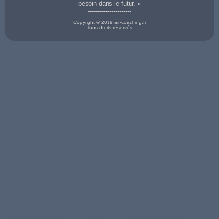
besoin dans le futur. »
----------------------
Copyright © 2019 air-coaching.fr
Tous droits réservés
Prestation de coaching en développement personnel sur Boulogne-Billancourt
coaching à à Brest
coaching à à Rennes
coaching à St-Brieuc
(29)
(35)
coaching à à Auray
coaching à à Angers
(22)
coaching à à
coaching à à St Malo
(56)
(49)
coaching à à Vannes
Quimper (29)
(35)
coaching à à Lorient
coaching à à Cholet
(56)
coaching à à Nantes
coaching à à St-
(56)
(49)
coaching en Bretagne
(44)
Nazaire (44)
COACH à Alencon
(61)
COACH à Périgueux
COACH à St-
COACH à Niort (79)
COACH à Boulogne-
COACH à Bourg-en-
(24)
Nazaire (44)
COACH à Amiens
sur-mer (62)
Bresse (01)
COACH à Besancon
COACH à Orleans
(80)
COACH à Calais
COACH à Laon (02)
(25)
(45)
COACH à Albi (81)
(62)
COACH à Vichy (03)
COACH à
COACH à Cahors
COACH à Castres
COACH à
COACH à Montluçon
Montbeliard (25)
(46)
(81)
Clermont-Ferrand
(03)
COACH à Valence
COACH à Agen (47)
COACH à
(63)
COACH à Manosque
(26)
COACH à Mende
Montauban (82)
COACH à Pau (64)
(04)
COACH à Evreux
(48)
COACH à
COACH à Lourdes
COACH à Gap (05)
(27)
COACH à Angers
Draguignan (83)
(65)
COACH à Nice (06)
COACH à Chartres
(49)
COACH à Toulon
COACH à Tarbes
COACH à Privas
(28)
COACH à Cholet
(83)
(65)
(07)
COACH à Brest (29)
(49)
COACH à Avignon
COACH à Perpignan
COACH à
COACH à Quimper
COACH à
(84)
(66)
Charleville-Meziere
(29)
Cherbourg (50)
COACH à Orange
COACH à
(08)
COACH à NÎmes
COACH à Chalons-
(84)
Strasbourg (67)
COACH à Pamiers
(30)
en-Champagne (51)
COACH à La-
COACH à Colmar
(09)
COACH à Toulouse
COACH à Reims
Roche-sur-Yon (85)
(68)
COACH à Troyes
(31)
(51)
COACH à Poitiers
COACH à Mulhouse
(10)
COACH à
COACH à
(86)
(68)
COACH à Narbonne
Colomiers (31)
Chaumont (52)
COACH à Limoges
COACH à Lyon (69)
(11)
COACH à Auch (32)
COACH à St-Dizier
(87)
COACH à
COACH à Millau
COACH à Bordeaux
(52)
COACH à Epinal
Villefranche-sur-
(12)
(33)
COACH à Laval (53)
(88)
Saône (69)
COACH à Rodez
COACH à
COACH à Nancy
COACH à St-Die
COACH à Vesoul
(12)
Montpellier (34)
(54)
(88)
(70)
COACH à Arles (13)
COACH à Rennes
COACH à Bar-le-
COACH à Auxerre
COACH à Chalon-
COACH à Marseille
(35)
Duc (55)
(89)
sur-Saone (71)
(13)
COACH à St Malo
COACH à Verdun
COACH à Belfort
COACH à Macon
COACH à Salon-de-
(35)
(55)
(90)