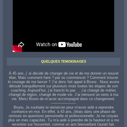
Contactez votre coach sur toute la région de Boulogne-Billancourt
QUELQUES TEMOIGNAGES
Á 45 ans, j’ ai décidé de changer de vie et de me donner un nouvel
élan. Mais comment faire ? par où commencer ? Comment trouver
le courage de me lancer ? J’ai donc fait appel à Bruno . Nous avons
déroulé tranquillement sur plusieurs mois toutes les étapes de son
coaching. Aujourd’hui, j’ai franchi le pas … j’ai changé de métier,
changé de région, changé de mode vie. J’ai retrouvé un sens à ma
vie. Merci Bruno de m’avoir accompagné dans ce changement.
----------------------
Bruno, Je souhaite te remercier pour m'avoir aidé a reprendre
confiance en moi. En effet, à 43 ans, j'étais dans une phase de
remises en questions personnelle et professionnelle. Je ne croyais
plus en mes capacités. Tu m'a aidé à prendre de la hauteur et a me
recentrer sur l'essentiel, comme un ami bienveillant l'aurait fait.