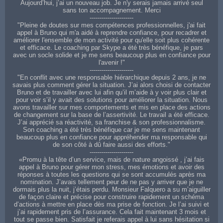
Aujourd’hui, j’ai un nouveau job. Je n'y serais jamais arrivé seul
sans ton accompagnement. Merci
----------------------
"Pleine de doutes sur mes compétences professionnelles, j'ai fait
appel à Bruno qui m'a aidé à reprendre confiance, pour recadrer et
améliorer l'ensemble de mon activité pour qu'elle soit plus cohérente
et efficace. Le coaching par Skype a été très bénéfique, je pars
avec un socle solide et je me sens beaucoup plus en confiance pour
l'avenir !"
----------------------
"En conflit avec une responsable hiérarchique depuis 2 ans, je ne
savais plus comment gérer la situation. J’ai alors choisi de contacter
Bruno et de travailler avec lui afin qu’il m’aide à y voir plus clair et
pour voir s’il y avait des solutions pour améliorer la situation. Nous
avons travailler sur mes comportements et mis en place des actions
de changement sur la base de l’assertivité. Le travail a été efficace.
J’ai apprécié sa réactivité, sa franchise & son professionnalisme.
Son coaching a été très bénéfique car je me sens maintenant
beaucoup plus en confiance pour appréhender ma responsable qui
de son côté à dû faire aussi des efforts."
----------------------
«Promu à la tête d’un service, mais de nature angoissé , j’ai fais
appel à Bruno pour gérer mon stress, mes émotions et avoir des
réponses à toutes les questions qui se sont accumulés après ma
nomination. J’avais tellement peur de ne pas y arriver que je ne
dormais plus la nuit, j’étais perdu. Monsieur Falquero a su m’aiguiller
de façon claire et précise pour construire rapidement un schéma
d’actions à mettre en place dès ma prise de fonction. Je l’ai suivi et
j’ai rapidement pris de l’assurance. Cela fait maintenant 3 mois et
tout se passe bien. Satisfait je referais appel à lui sans hésitation si