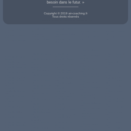
besoin dans le futur. »
----------------------
Copyright © 2019 air-coaching.fr
Tous droits réservés
Prestation de coaching en développement personnel sur Lille
coaching à à Brest
coaching à à Rennes
coaching à St-Brieuc
(29)
(35)
coaching à à Auray
coaching à à Angers
(22)
coaching à à
coaching à à St Malo
(56)
(49)
coaching à à Vannes
Quimper (29)
(35)
coaching à à Lorient
coaching à à Cholet
(56)
coaching à à Nantes
coaching à à St-
(56)
(49)
coaching en Bretagne
(44)
Nazaire (44)
COACH à Alencon
(61)
COACH à Périgueux
COACH à St-
COACH à Niort (79)
COACH à Boulogne-
COACH à Bourg-en-
(24)
Nazaire (44)
COACH à Amiens
sur-mer (62)
Bresse (01)
COACH à Besancon
COACH à Orleans
(80)
COACH à Calais
COACH à Laon (02)
(25)
(45)
COACH à Albi (81)
(62)
COACH à Vichy (03)
COACH à
COACH à Cahors
COACH à Castres
COACH à
COACH à Montluçon
Montbeliard (25)
(46)
(81)
Clermont-Ferrand
(03)
COACH à Valence
COACH à Agen (47)
COACH à
(63)
COACH à Manosque
(26)
COACH à Mende
Montauban (82)
COACH à Pau (64)
(04)
COACH à Evreux
(48)
COACH à
COACH à Lourdes
COACH à Gap (05)
(27)
COACH à Angers
Draguignan (83)
(65)
COACH à Nice (06)
COACH à Chartres
(49)
COACH à Toulon
COACH à Tarbes
COACH à Privas
(28)
COACH à Cholet
(83)
(65)
(07)
COACH à Brest (29)
(49)
COACH à Avignon
COACH à Perpignan
COACH à
COACH à Quimper
COACH à
(84)
(66)
Charleville-Meziere
(29)
Cherbourg (50)
COACH à Orange
COACH à
(08)
COACH à NÎmes
COACH à Chalons-
(84)
Strasbourg (67)
COACH à Pamiers
(30)
en-Champagne (51)
COACH à La-
COACH à Colmar
(09)
COACH à Toulouse
COACH à Reims
Roche-sur-Yon (85)
(68)
COACH à Troyes
(31)
(51)
COACH à Poitiers
COACH à Mulhouse
(10)
COACH à
COACH à
(86)
(68)
COACH à Narbonne
Colomiers (31)
Chaumont (52)
COACH à Limoges
COACH à Lyon (69)
(11)
COACH à Auch (32)
COACH à St-Dizier
(87)
COACH à
COACH à Millau
COACH à Bordeaux
(52)
COACH à Epinal
Villefranche-sur-
(12)
(33)
COACH à Laval (53)
(88)
Saône (69)
COACH à Rodez
COACH à
COACH à Nancy
COACH à St-Die
COACH à Vesoul
(12)
Montpellier (34)
(54)
(88)
(70)
COACH à Arles (13)
COACH à Rennes
COACH à Bar-le-
COACH à Auxerre
COACH à Chalon-
COACH à Marseille
(35)
Duc (55)
(89)
sur-Saone (71)
(13)
COACH à St Malo
COACH à Verdun
COACH à Belfort
COACH à Macon
COACH à Salon-de-
(35)
(55)
(90)