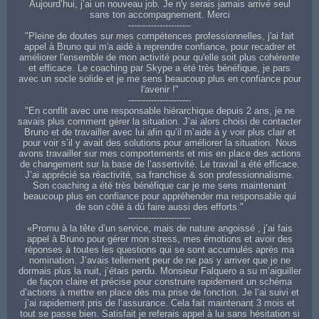
Aujourd’hui, j’ai un nouveau job. Je n'y serais jamais arrivé seul
sans ton accompagnement. Merci
----------------------
"Pleine de doutes sur mes compétences professionnelles, j'ai fait
appel à Bruno qui m'a aidé à reprendre confiance, pour recadrer et
améliorer l'ensemble de mon activité pour qu'elle soit plus cohérente
et efficace. Le coaching par Skype a été très bénéfique, je pars
avec un socle solide et je me sens beaucoup plus en confiance pour
l'avenir !"
----------------------
"En conflit avec une responsable hiérarchique depuis 2 ans, je ne
savais plus comment gérer la situation. J’ai alors choisi de contacter
Bruno et de travailler avec lui afin qu’il m’aide à y voir plus clair et
pour voir s’il y avait des solutions pour améliorer la situation. Nous
avons travailler sur mes comportements et mis en place des actions
de changement sur la base de l’assertivité. Le travail a été efficace.
J’ai apprécié sa réactivité, sa franchise & son professionnalisme.
Son coaching a été très bénéfique car je me sens maintenant
beaucoup plus en confiance pour appréhender ma responsable qui
de son côté à dû faire aussi des efforts."
----------------------
«Promu à la tête d’un service, mais de nature angoissé , j’ai fais
appel à Bruno pour gérer mon stress, mes émotions et avoir des
réponses à toutes les questions qui se sont accumulés après ma
nomination. J’avais tellement peur de ne pas y arriver que je ne
dormais plus la nuit, j’étais perdu. Monsieur Falquero a su m’aiguiller
de façon claire et précise pour construire rapidement un schéma
d’actions à mettre en place dès ma prise de fonction. Je l’ai suivi et
j’ai rapidement pris de l’assurance. Cela fait maintenant 3 mois et
tout se passe bien. Satisfait je referais appel à lui sans hésitation si