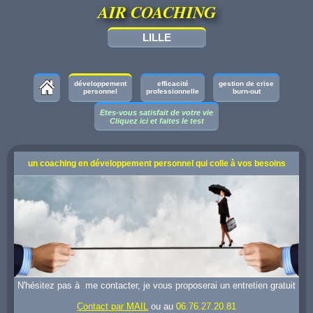
AIR COACHING
LILLE
développement
efficacité
gestion de crise
personnel
professionnelle
burn-out
Etes-vous satisfait de votre vie
Cliquez ici et faites le test
un coaching en développement personnel qui colle à vos besoins
N'hésitez pas à me contacter, je vous proposerai un entretien gratuit
Contact par MAIL
ou au
06.76.27.20.81