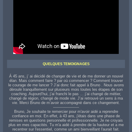
Contactez votre coach sur toute la région de Lille
QUELQUES TEMOIGNAGES
Á 45 ans, j’ ai décidé de changer de vie et de me donner un nouvel
élan. Mais comment faire ? par où commencer ? Comment trouver
le courage de me lancer ? J’ai donc fait appel à Bruno . Nous avons
déroulé tranquillement sur plusieurs mois toutes les étapes de son
coaching. Aujourd’hui, j’ai franchi le pas … j’ai changé de métier,
changé de région, changé de mode vie. J’ai retrouvé un sens à ma
vie. Merci Bruno de m’avoir accompagné dans ce changement.
----------------------
Bruno, Je souhaite te remercier pour m'avoir aidé a reprendre
confiance en moi. En effet, à 43 ans, j'étais dans une phase de
remises en questions personnelle et professionnelle. Je ne croyais
plus en mes capacités. Tu m'a aidé à prendre de la hauteur et a me
recentrer sur l'essentiel, comme un ami bienveillant l'aurait fait.